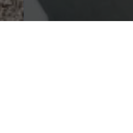
Anamneza
Anamneza nije obavezna. Možda imate neko pitanje na
koje možemo da Vam odgovorimo i bez detaljne
Anamneze. U tom slučaju pošaljite samo svoje pitanje,
a polje Anamneza ne popunjavajte.
Za pacijente koji nam se obraćaju zato što imaju
problem, nejsanoće, nedoumice…poželjno je da nam
popunite Anamnezu i pošaljete.
Ime