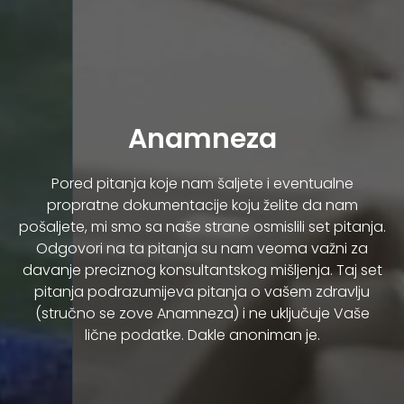
Anamneza
Pored pitanja koje nam šaljete i eventualne
propratne dokumentacije koju želite da nam
pošaljete, mi smo sa naše strane osmislili set pitanja.
Odgovori na ta pitanja su nam veoma važni za
davanje preciznog konsultantskog mišljenja. Taj set
pitanja podrazumijeva pitanja o vašem zdravlju
(stručno se zove Anamneza) i ne uključuje Vaše
lične podatke. Dakle anoniman je.